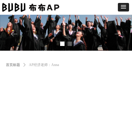
ꂃ
ꁹ
首页标题
ꄲ
AP经济老师：Anna